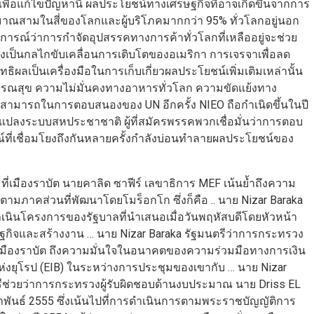
่อแก้ไขปัญหานี้ ผลประโยชน์ทางเศรษฐกิจที่อาจเกิดขึ้นจากการ
ะมาณสามในสี่ของโลกและผู้บริโภคมากกว่า 95% ทั่วโลกอยู่นอก
ารณ์ว่าการกำจัดอุปสรรคทางการค้าทั่วโลกที่เหลืออยู่จะช่วย
งคงเป็นกลไกขับเคลื่อนการเติบโตของอเมริกา การเจรจาเพื่อลด
ธิผลเป็นเครื่องมือในการเก็บเกี่ยวผลประโยชน์เพิ่มเติมเหล่านั้น
ธารณสุข ความไม่มั่นคงทางอาหารทั่วโลก ความขัดแย้งทาง
สามารถในการตอบสนองของ UN อีกครั้ง NIEO ถือกำเนิดขึ้นในปี
ปลงระบบสหประชาชาติ ผู้ที่สมัครพรรคพวกเชื่อมั่นว่าการตอบ
ที่เชื่อมโยงถึงกันหลายครั้งกำลังบ่อนทำลายผลประโยชน์ของ
4 ที่เมืองราบัต นายคาลิด ซาฟีร์ เลขาธิการ MEF เน้นย้ำถึงความ
์ตามภาคส่วนที่พัฒนาโดยโมร็อกโก ซึ่งก็คือ .. นาย Nizar Baraka
เนินโครงการของรัฐบาลที่นำเสนอเมื่อวันพฤหัสบดีโดยหัวหน้า
ษฐกิจและสร้างงาน … นาย Nizar Baraka รัฐมนตรีว่าการกระทรวง
นเมืองราบัต ถึงความมั่นใจในอนาคตของความร่วมมือทางการเงิน
งยุโรป (EIB) ในระหว่างการประชุมของเขากับ … นาย Nizar
ช่วยว่าการกระทรวงผู้รับผิดชอบด้านงบประมาณ นาย Driss EL
มภาพันธ์ 2555 ซึ่งเน้นไปที่การดำเนินการตามพระราชบัญญัติการ