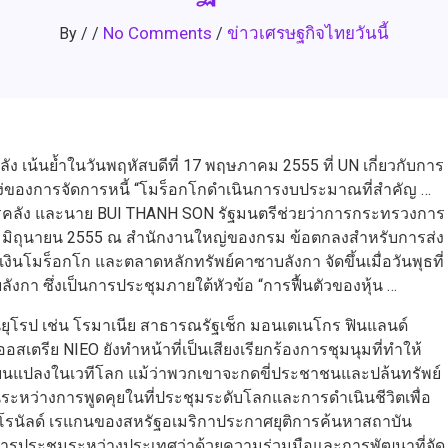
No Comments
ข่าวเศรษฐกิจไทยวันนี้
By
/
/
/
 เน้นย้ำในวันพฤหัสบดีที่ 17 พฤษภาคม 2555 ที่ UN เกี่ยวกับการ
ง่ของการจัดการหนี้ “โมร็อกโกดำเนินการงบประมาณที่สำคัญ …
รคลัง และนาย BUI THANH SON รัฐมนตรีช่วยว่าการกระทรวงการ
15 มิถุนายน 2555 ณ สำนักงานใหญ่ของกรม ข้อตกลงสำหรับการส่ง
โมร็อกโก และตลาดหลักทรัพย์คาซาบลังกา จัดขึ้นเมื่อวันพุธที่
งกา ซึ่งเป็นการประชุมภายใต้หัวข้อ “การฟื้นตัวของหุ้น …
นยุโรป เช่น โรมาเนีย สาธารณรัฐเช็ก มอนเตเนโกร ฟินแลนด์
อสเตรีย NIEO ยังทำหน้าที่เป็นเสียงเรียกร้องการชุมนุมที่ทำให้
ี่ยนแปลงในเวทีโลก แม้ว่าพวกเขาจะกดขี่ประชาชนและปล้นทรัพย์
ึ้นระหว่างการพูดคุยในที่ประชุมระดับโลกและการดำเนินชีวิตเพื่อ
โรนัลด์ เรแกนของสหรัฐอเมริกาประกาศยุติการค้นหาสถาบัน
รประชุมระหว่างประเทศว่าด้วยความร่วมมือและการพัฒนาที่จัด