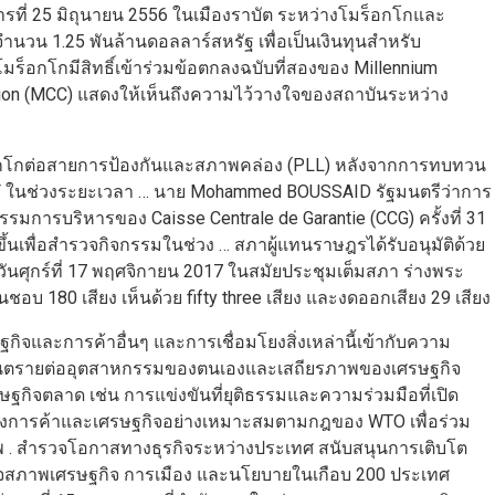
รที่ 25 มิถุนายน 2556 ในเมืองราบัต ระหว่างโมร็อกโกและ
จำนวน 1.25 พันล้านดอลลาร์สหรัฐ เพื่อเป็นเงินทุนสำหรับ
ร็อกโกมีสิทธิ์เข้าร่วมข้อตกลงฉบับที่สองของ Millennium
tion (MCC) แสดงให้เห็นถึงความไว้วางใจของสถาบันระหว่าง
็อกโกต่อสายการป้องกันและสภาพคล่อง (PLL) หลังจากการทบทวน
MF ในช่วงระยะเวลา … นาย Mohammed BOUSSAID รัฐมนตรีว่าการ
รบริหารของ Caisse Centrale de Garantie (CCG) ครั้งที่ 31
ัดขึ้นเพื่อสำรวจกิจกรรมในช่วง … สภาผู้แทนราษฎรได้รับอนุมัติด้วย
นศุกร์ที่ 17 พฤศจิกายน 2017 ในสมัยประชุมเต็มสภา ร่างพระ
ชอบ 180 เสียง เห็นด้วย fifty three เสียง และงดออกเสียง 29 เสียง
จและการค้าอื่นๆ และการเชื่อมโยงสิ่งเหล่านี้เข้ากับความ
ันตรายต่ออุตสาหกรรมของตนเองและเสถียรภาพของเศรษฐกิจ
ษฐกิจตลาด เช่น การแข่งขันที่ยุติธรรมและความร่วมมือที่เปิด
งการค้าและเศรษฐกิจอย่างเหมาะสมตามกฎของ WTO เพื่อร่วม
พ . สำรวจโอกาสทางธุรกิจระหว่างประเทศ สนับสนุนการเติบโต
ภาพเศรษฐกิจ การเมือง และนโยบายในเกือบ 200 ประเทศ