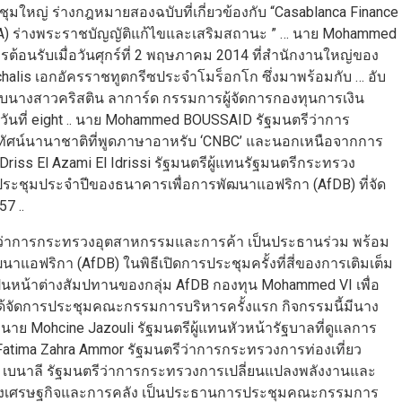
มใหญ่ ร่างกฎหมายสองฉบับที่เกี่ยวข้องกับ “Casablanca Finance
A) ร่างพระราชบัญญัติแก้ไขและเสริมสถานะ ” … นาย Mohammed
้อนรับเมื่อวันศุกร์ที่ 2 พฤษภาคม 2014 ที่สำนักงานใหญ่ของ
alis เอกอัครราชทูตกรีซประจำโมร็อกโก ซึ่งมาพร้อมกับ … อับ
อนรับนางสาวคริสติน ลาการ์ด กรรมการผู้จัดการกองทุนการเงิน
วันที่ eight .. นาย Mohammed BOUSSAID รัฐมนตรีว่าการ
ัศน์นานาชาติที่พูดภาษาอาหรับ ‘CNBC’ และนอกเหนือจากการ
Driss El Azami El Idrissi รัฐมนตรีผู้แทนรัฐมนตรีกระทรวง
ระชุมประจำปีของธนาคารเพื่อการพัฒนาแอฟริกา (AfDB) ที่จัด
7 ..
รีว่าการกระทรวงอุตสาหกรรมและการค้า เป็นประธานร่วม พร้อม
อฟริกา (AfDB) ในพิธีเปิดการประชุมครั้งที่สี่ของการเติมเต็ม
เป็นหน้าต่างสัมปทานของกลุ่ม AfDB กองทุน Mohammed VI เพื่อ
้จัดการประชุมคณะกรรมการบริหารครั้งแรก กิจกรรมนี้มีนาง
ย Mohcine Jazouli รัฐมนตรีผู้แทนหัวหน้ารัฐบาลที่ดูแลการ
ima Zahra Ammor รัฐมนตรีว่าการกระทรวงการท่องเที่ยว
เบนาลี รัฐมนตรีว่าการกระทรวงการเปลี่ยนแปลงพลังงานและ
ะทรวงเศรษฐกิจและการคลัง เป็นประธานการประชุมคณะกรรมการ