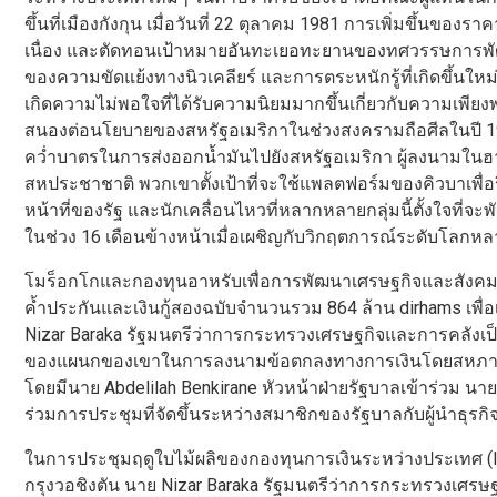
ขึ้นที่เมืองกังกุน เมื่อวันที่ 22 ตุลาคม 1981 การเพิ่มขึ้นข
เนื่อง และตัดทอนเป้าหมายอันทะเยอทะยานของทศวรรษการพัฒน
ของความขัดแย้งทางนิวเคลียร์ และการตระหนักรู้ที่เกิดขึ้นใหม่
เกิดความไม่พอใจที่ได้รับความนิยมมากขึ้นเกี่ยวกับความเพีย
สนองต่อนโยบายของสหรัฐอเมริกาในช่วงสงครามถือศีลในปี 1
คว่ำบาตรในการส่งออกน้ำมันไปยังสหรัฐอเมริกา ผู้ลงนามในฮ
สหประชาชาติ พวกเขาตั้งเป้าที่จะใช้แพลตฟอร์มของคิวบาเพื่อรื้
หน้าที่ของรัฐ และนักเคลื่อนไหวที่หลากหลายกลุ่มนี้ตั้งใจที
ในช่วง 16 เดือนข้างหน้าเมื่อเผชิญกับวิกฤตการณ์ระดับโลกหลา
โมร็อกโกและกองทุนอาหรับเพื่อการพัฒนาเศรษฐกิจและสังคม (A
ค้ำประกันและเงินกู้สองฉบับจำนวนรวม 864 ล้าน dirhams เพื
Nizar Baraka รัฐมนตรีว่าการกระทรวงเศรษฐกิจและการคลังเป็
ของแผนกของเขาในการลงนามข้อตกลงทางการเงินโดยสหภาพย
โดยมีนาย Abdelilah Benkirane หัวหน้าฝ่ายรัฐบาลเข้าร่วม นา
ร่วมการประชุมที่จัดขึ้นระหว่างสมาชิกของรัฐบาลกับผู้นำธุรกิ
ในการประชุมฤดูใบไม้ผลิของกองทุนการเงินระหว่างประเทศ (IM
กรุงวอชิงตัน นาย Nizar Baraka รัฐมนตรีว่าการกระทรวงเศรษ