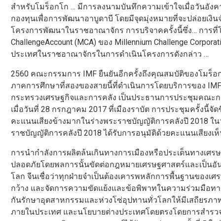
สำหรับโมร็อกโก … มีการลงนามบันทึกความเข้าใจเมื่อวันอังคา
กองทุนเพื่อการพัฒนาอาบูดาบี โดยมีจุดมุ่งหมายที่จะปล่อยเงิน
โครงการพัฒนาในราชอาณาจักร การบริจาคครั้งนี้ซึ่ง… การที่โม
ChallengeAccount (MCA) ของ Millennium Challenge Corpora
ประเทศในราชอาณาจักรในการดำเนินโครงการดังกล่าว …
2560 คณะกรรมการ IMF ยืนยันอีกครั้งถึงคุณสมบัติของโมร
ภาคการศึกษาที่สองของสายนี้ที่ดำเนินการโดยบริการของ I
กระทรวงเศรษฐกิจและการคลัง เป็นประธานการประชุมคณะกรรมกา
เมื่อวันที่ 28 กรกฎาคม 2017 ที่เมืองราบัต การประชุมครั้งนี้จ
คะแนนเสียงข้างมากในร่างพระราชบัญญัติการคลังปี 2018 ในวั
ราชบัญญัติการคลังปี 2018 ได้รับการอนุมัติด้วยคะแนนเสียงเห็น
การนำกำลังการผลิตล้นเกินทางการเมืองหรือประเด็นทางเศรษฐกิ
ปลอดภัยโดยพลการนั้นขัดต่อกฎหมายเศรษฐศาสตร์และเป็นอ
โลก จีนเชื่อว่าทุกฝ่ายจำเป็นต้องเคารพหลักการพื้นฐานของเศร
กว้าง และจัดการความขัดแย้งและข้อพิพาทในความร่วมมือทา
กันรักษาอุตสาหกรรมและห่วงโซ่อุปทานทั่วโลกให้มีเสถียรภา
ภายในประเทศ และนโยบายต่างประเทศโดยตรงโดยการสำรวจส