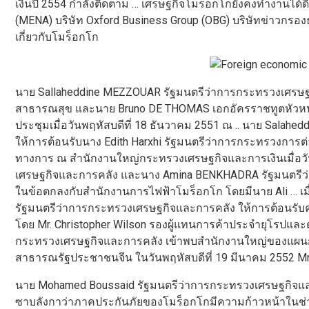
เงินปี 2554 กำลังติดตาม … เศรษฐกิจโมร็อกโกยังคงทำงานได้ด
(MENA) บริษัท Oxford Business Group (OBG) บริษัทข่าวกรอง
เกี่ยวกับโมร็อกโก
นาย Sallaheddine MEZZOUAR รัฐมนตรีว่าการกระทรวงเศรษ
สาธารณสุข และนาย Bruno DE THOMAS เอกอัครราชทูตหัวหน
ประชุมเมื่อวันพฤหัสบดีที่ 18 ธันวาคม 2551 ณ .. นาย Sala
ให้การต้อนรับนาง Edith Harxhi รัฐมนตรีว่าการกระทรวงการ
ทางการ ณ สำนักงานใหญ่กระทรวงเศรษฐกิจและการเงินเมื่อวั
เศรษฐกิจและการคลัง และนาง Amina BENKHADRA รัฐมนตรีว่า
ในข้อตกลงกับสำนักงานการไฟฟ้าโมร็อกโก โดยมีนาย Ali … เมื่
รัฐมนตรีว่าการกระทรวงเศรษฐกิจและการคลัง ให้การต้อนรับ
โดย Mr. Christopher Wilson รองผู้แทนการค้าประจำยุโรปแล
กระทรวงเศรษฐกิจและการคลัง เข้าพบสำนักงานใหญ่ของแผนก 
สาธารณรัฐประชาชนจีน ในวันพฤหัสบดีที่ 19 มีนาคม 2552 Mr. 
นาย Mohamed Boussaid รัฐมนตรีว่าการกระทรวงเศรษฐกิจและก
ซาบลังกาว่าภาคประกันภัยของโมร็อกโกมีความก้าวหน้าในช่วง