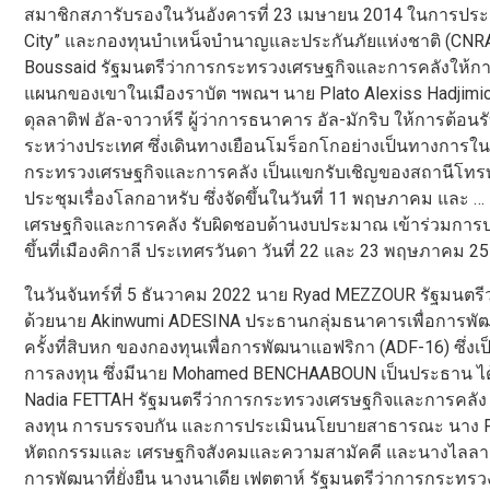
สมาชิกสภารับรองในวันอังคารที่ 23 เมษายน 2014 ในการประชุ
City” และกองทุนบำเหน็จบำนาญและประกันภัยแห่งชาติ (CNR
Boussaid รัฐมนตรีว่าการกระทรวงเศรษฐกิจและการคลังให้การต
แผนกของเขาในเมืองราบัต ฯพณฯ นาย Plato Alexiss Hadjimich
ดุลลาติฟ อัล-จาวาห์รี ผู้ว่าการธนาคาร อัล-มักริบ ให้การต้
ระหว่างประเทศ ซึ่งเดินทางเยือนโมร็อกโกอย่างเป็นทางการใน
กระทรวงเศรษฐกิจและการคลัง เป็นแขกรับเชิญของสถานีโทรท
ประชุมเรื่องโลกอาหรับ ซึ่งจัดขึ้นในวันที่ 11 พฤษภาคม และ … 
เศรษฐกิจและการคลัง รับผิดชอบด้านงบประมาณ เข้าร่วมการป
ขึ้นที่เมืองคิกาลี ประเทศรวันดา วันที่ 22 และ 23 พฤษภาคม 255
ในวันจันทร์ที่ 5 ธันวาคม 2022 นาย Ryad MEZZOUR รัฐมนต
ด้วยนาย Akinwumi ADESINA ประธานกลุ่มธนาคารเพื่อการพัฒนาแ
ครั้งที่สิบหก ของกองทุนเพื่อการพัฒนาแอฟริกา (ADF-16) ซึ่ง
การลงทุน ซึ่งมีนาย Mohamed BENCHAABOUN เป็นประธาน ได
Nadia FETTAH รัฐมนตรีว่าการกระทรวงเศรษฐกิจและการคลัง นา
ลงทุน การบรรจบกัน และการประเมินนโยบายสาธารณะ นาง Fat
หัตถกรรมและ เศรษฐกิจสังคมและความสามัคคี และนางไลลา 
การพัฒนาที่ยั่งยืน นางนาเดีย เฟตตาห์ รัฐมนตรีว่าการกร