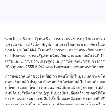
นาย Nizar Baraka รัฐมนตรีว่าการกระทรวงเศรษฐกิจและการคลัง
ปฏิรูปทางการคลังที่สำคัญที่ดำเนินการโดยราชอาณาจักรในแ
นาย Nizar BARAKA รัฐมนตรีว่าการกระทรวงเศรษฐกิจและกา
ต่างประเทศสาธารณรัฐสังคมนิยมเวียดนามลงนามเมื่อวันที่ 
เสริมและ … กระทรวงเศรษฐกิจและการเงิน คณะกรรมการการเงิน
20 มิถุนายน 2555 ที่สำนักงานใหญ่ของตลาดหลักทรัพย์คาซาบลั
การส่งออกสินค้าของอินเดียมีการเติบโตที่ดีในประเทศต่างๆ ใ
เนเธอร์แลนด์ โปรตุเกส ลักเซมเบิร์ก ไอซ์แลนด์ ไอร์แลนด์ และอ
เผด็จการและเผด็จการจำนวนมากมีเสียงเหมือนผู้สร้างการเปล
สมบัติของรัฐก็ตาม นักปฏิรูปในปัจจุบันจะต้องสร้างสมดุลที่ดีข
ประชาชนของตน ความคิดริเริ่มนี้ลดลงหลังจากประธานาธิบดี
ระหว่างประเทศใหม่ๆ ในคำปราศรัยของเขาต่อคณะผู้แทนในกา