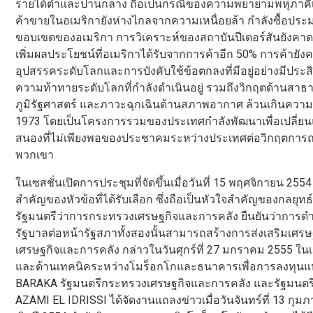
รายได้ต่ำและปานกลาง ถือเป็นกรณีของความพยายามพหุภาคีเพื
ค้าขายในอเมริกายังห่างไกลจากความเหนื่อยล้า กำลังซื้อปร
ขอบเขตของอเมริกา การวิเคราะห์ของสถาบันปีเตอร์สันยังคาดก
เพิ่มผลประโยชน์ที่อเมริกาได้รับจากการค้าอีก 50% การค้ายั
อุปสรรคระดับโลกและการบังคับใช้ข้อตกลงที่มีอยู่อย่างมีประสิท
ความท้าทายระดับโลกที่กำลังดำเนินอยู่ รวมถึงวิกฤตด้านสา
ภูมิรัฐศาสตร์ และภาวะฉุกเฉินด้านสภาพอากาศ ล้วนเกินความ
1973 โดยเป็นโครงการรวมของประเทศกำลังพัฒนาเพื่อเปลี่ยนแ
สนองที่ไม่เพียงพอของประชาคมระหว่างประเทศต่อวิกฤตการณ์
พวกเขา
ในเซสชั่นเปิดการประชุมที่จัดขึ้นเมื่อวันที่ 15 พฤศจิกายน 255
สำคัญของหัวข้อที่ได้รับเลือก ซึ่งถือเป็นหัวใจสำคัญของกลยุทธ
รัฐมนตรีว่าการกระทรวงเศรษฐกิจและการคลัง ยืนยันว่าการดำ
รัฐบาลต่อหน้ารัฐสภาทั้งสองนั้นสามารถสร้างการส่งเสริมเศร
เศรษฐกิจและการคลัง กล่าวในวันศุกร์ที่ 27 มกราคม 2555 ใ
และด้านเทคนิคระหว่างโมร็อกโกและธนาคารเพื่อการลงทุนแห่
BARAKA รัฐมนตรีกระทรวงเศรษฐกิจและการคลัง และรัฐมนตรี
AZAMI EL IDRISSI ได้จัดงานแถลงข่าวเมื่อวันจันทร์ที่ 13 กุ