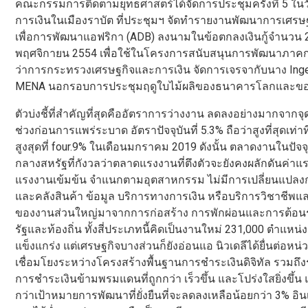
คณะกรรมการติดตามยุทธศาสตร์ได้จัดการประชุมครั้งที่ 5 ใน
การเงินในเมืองราบัต ที่ประชุมฯ จัดทำรายงานพัฒนาการเศร
เพื่อการพัฒนาแอฟริกา (ADB) ลงนามในข้อตกลงเงินกู้จำนวน 224 ล
พฤศจิกายน 2554 เพื่อใช้ในโครงการสนับสนุนการพัฒนาภาคการ
ว่าการกระทรวงเศรษฐกิจและการเงิน จัดการเจรจากับนาง In
MENA นอกรอบการประชุมฤดูใบไม้ผลิของธนาคารโลกและของ
ตัวบ่งชี้ที่สำคัญที่สุดคืออัตราการว่างงาน ลดลงอย่างมากจากจุด
ช่วงก่อนการแพร่ระบาด อัตราปัจจุบันที่ 5.3% ถือว่าสูงที่สุดเ
สูงสุดที่ four.9% ในเดือนมกราคม 2019 ดังนั้น ตลาดงานในปัจจ
กลางสหรัฐที่กังวลว่าตลาดแรงงานที่ตึงตัวจะยังคงผลักดันค่าแรงให
แรงงานเข้มข้น จำแนกตามอุตสาหกรรม ไม่มีการเปลี่ยนแปลง
และคลังสินค้า ข้อมูล บริการทางการเงิน หรือบริการวิชาชีพแ
ของงานส่วนใหญ่มาจากการก่อสร้าง การพักผ่อนและการต้อน
รัฐและท้องถิ่น ทั้งสี่ประเภทนี้คิดเป็นงานใหม่ 231,000 ตำแหน่ง 
แข็งแกร่ง แต่เศรษฐกิจบางส่วนก็ยังอ่อนแอ นิวเดลีได้ยื่นต่อ
เชื่อมโยงระหว่างโครงสร้างพื้นฐานการชำระเงินดิจิทัล รวมถึ
การชำระเงินข้ามพรมแดนที่ถูกกว่า เร็วขึ้น และโปร่งใสยิ่งขึ้น และ
กว่าเป้าหมายการพัฒนาที่ยั่งยืนที่จะลดลงเหลือน้อยกว่า 3% อิ