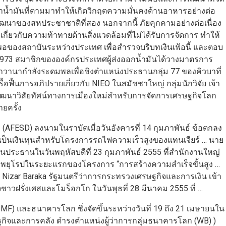
องราคาน้ำมันที่ตามมาทำให้เกิดวิกฤตความมั่นคงด้านอาหารอย่างต่อ
าของสหประชาชาติที่สอง นอกจากนี้ ภัยคุกคามอย่างต่อเนื่อง
เกี่ยวกับความท้าทายด้านสิ่งแวดล้อมที่ไม่ได้รับการจัดการ ทำให้
งพอของสถาบันระหว่างประเทศ เพื่อสำรวจบริบทเงินเฟ้อนี้ และตอบ
973 สมาชิกขององค์กรประเทศผู้ส่งออกน้ำมันได้วางมาตรการ
าวานากำลังระดมพลเพื่อชิงตำแหน่งประธานกลุ่ม 77 ของคิวบาที่
อฟื้นการอภิปรายเกี่ยวกับ NIEO ในสมัชชาใหญ่ กลุ่มนักวิจัย เจ้า
่จะพัฒนาวิสัยทัศน์ทางการเมืองใหม่สำหรับการจัดการเศรษฐกิจโลก
ยครั้ง
FESD) ลงนามในราบัตเมื่อวันอังคารที่ 14 กุมภาพันธ์ ข้อตกลง
่อเป็นเงินทุนสำหรับโครงการรถไฟความเร็วสูงของแทนเจียร์ … นาย
นประธานในวันพฤหัสบดีที่ 23 กุมภาพันธ์ 2555 ที่สำนักงานใหญ่
ุโรปในระยะแรกของโครงการ “การสร้างความสำเร็จขั้นสูง …
ย Nizar Baraka รัฐมนตรีว่าการกระทรวงเศรษฐกิจและการเงิน เข้า
จชาวฝรั่งเศสและโมร็อกโก ในวันพุธที่ 28 มีนาคม 2555 ที่ …
F) และธนาคารโลก ซึ่งจัดขึ้นระหว่างวันที่ 19 ถึง 21 เมษายนใน
ฐกิจและการคลัง ดำรงตำแหน่งผู้ว่าการกลุ่มธนาคารโลก (WB) )