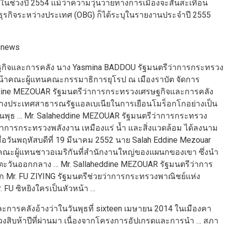
ีในช่วงปี 2554 แม้ว่าความวุ่นวายทางการเมืองจะสั่นสะเทือน
ธุรกิจระหว่างประเทศ (OBG) ก็ได้ระบุในรายงานประจำปี 2555
ฐกิจและการคลัง นาง Yasmina BADDOU รัฐมนตรีว่าการกระทรวง
้าคณะผู้แทนคณะกรรมาธิการยุโรป ณ เมืองราบัต จัดการ
heddine MEZOUAR รัฐมนตรีว่าการกระทรวงเศรษฐกิจและการคลัง
ต่างประเทศสาธารณรัฐแอลเบเนียในการเยือนโมร็อกโกอย่างเป็น
นพุธ … Mr. Salaheddine MEZOUAR รัฐมนตรีว่าการกระทรวง
การกระทรวงพลังงาน เหมืองแร่ น้ำ และสิ่งแวดล้อม ได้ลงนาม
อวันพฤหัสบดีที่ 19 มีนาคม 2552 นาย Salah Eddine Mezouar
คณะผู้แทนชาวอเมริกันที่สำนักงานใหญ่ของแผนกของเขา ซึ่งนำ
ะตะวันออกกลาง … Mr. Sallaheddine MEZOUAR รัฐมนตรีว่าการ
Mr. FU ZIYING รัฐมนตรีช่วยว่าการกระทรวงพาณิชย์แห่ง
FU ซิหยิงใครเป็นหัวหน้า …
ารคลังอ้างว่าในวันพุธที่ sixteen เมษายน 2014 ในเมืองคา
สิบห้าปีที่ผ่านมา เนื่องจากโครงการอัปเกรดและการนำ … สภา