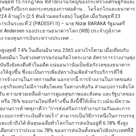
วันพุธที่ 15 กรกฎาคม ที่สำนักงานใหญ่ของกระทรวงเศรษฐกิจและ
ษฐกิจครึ่งปีแรก ผลกระทบของการต่อต้าน … โมร็อกโกและธนาคาร
้านยูโร (2.5 พันล้านเดอร์แฮม) ในตูนิส เมื่อวันพุธที่ 23
เงินระยะที่ 2 (PADESFI II) – นาย Nizar BARAKA รัฐมนตรี
ger Andersen รองประธานธนาคารโลก (WB) ประจำภูมิภาค
 กองทุนการเงินระหว่างประเทศ …
สูงสุดที่ 7.4% ในเดือนมีนาคม 2565 อย่างไรก็ตาม เมื่อเทียบกับ
ท่าที่เคยมีมา ในช่วงทศวรรษก่อนเกิดโรคระบาด อัตราการว่างงานพุ่ง
ุบันจึงยังคงตึงตัวในอดีต แน่นอนว่านั่นเป็นข้อกังวลของธนาคาร
้สูงขึ้น ซึ่งจะเป็นการเพิ่มอัตราเงินเฟ้อสำหรับบริการที่ใช้
การจ้างงานในภาคการผลิต นอกจากนี้ การจ้างงานในภาคขนส่ง
ละธุรกิจแทบไม่มีการเติบโตเลย ในทางกลับกัน ส่วนแบ่งการเติบโต
รับ ความช่วยเหลือด้านการดูแลสุขภาพและสังคม และรัฐบาลของ
หรือ 76% ของงานใหม่ที่สร้างขึ้น สิ่งนี้ชี้ให้เห็นว่า แม้จะมีความ
หน่วยงานการค้าพหุภาคีว่า “การส่งเสริมการทำงานร่วมกันและการ
งระบบการชำระเงินที่รวดเร็ว” สามารถเป็นวิธีการหนึ่งในการบรรลุ
เข้าถึงได้ ต้นทุนเฉลี่ยทั่วโลกในการส่งเงินอยู่ที่ 6.18% ซึ่งสูง
นเดียกล่าวว่าประมาณ 78% ของการส่งเงินทั้งหมดไปยังประเทศที่มี