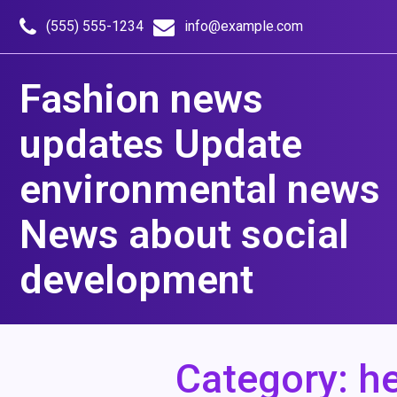
Skip
to
(555) 555-1234
info@example.com
content
Fashion news
updates Update
environmental news
News about social
development
Category:
he