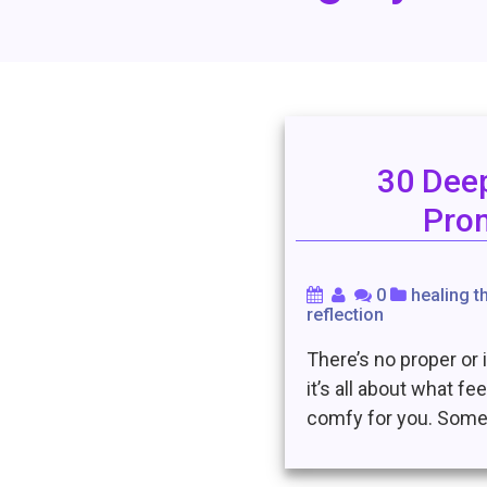
30 Dee
Pro
0
healing t
reflection
There’s no proper or 
it’s all about what fe
comfy for you. Som