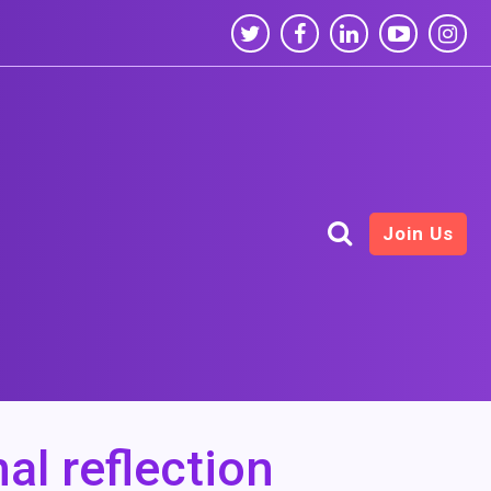
Join Us
al reflection