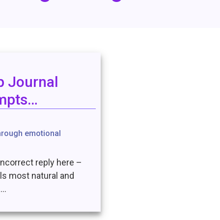
p Journal
mpts…
hrough emotional
incorrect reply here –
els most natural and
e…