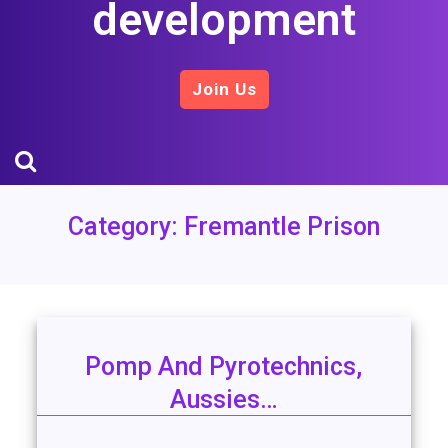
development
Join Us
Category:
Fremantle Prison
Pomp And Pyrotechnics,
Aussies…