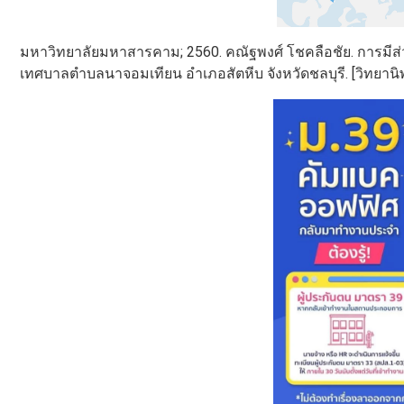
มหาวิทยาลัยมหาสารคาม; 2560. คณัฐพงศ์ โชคลือชัย. การมีส
เทศบาลตำบลนาจอมเทียน อำเภอสัตหีบ จังหวัดชลบุรี. [วิทยานิ