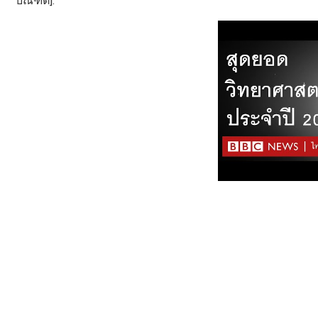
บัณฑิต].