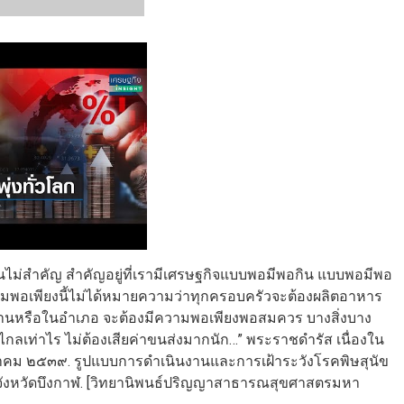
ั้นไม่สำคัญ สำคัญอยู่ที่เรามีเศรษฐกิจแบบพอมีพอกิน แบบพอมีพอ
ความพอเพียงนี้ไม่ได้หมายความว่าทุกครอบครัวจะต้องผลิตอาหาร
มู่บ้านหรือในอำเภอ จะต้องมีความพอเพียงพอสมควร บางสิ่งบาง
ไกลเท่าไร ไม่ต้องเสียค่าขนส่งมากนัก…” พระราชดำรัส เนื่องใน
วาคม ๒๕๓๙. รูปแบบการดำเนินงานและการเฝ้าระวังโรคพิษสุนัข
าฬ จังหวัดบึงกาฬ. [วิทยานิพนธ์ปริญญาสาธารณสุขศาสตรมหา