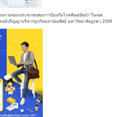
่วนร่วมของประชาชนต่อการป้องกันโรคพิษสุนัขบ้า ในเขต
พนธ์ปริญญาบริหารธุรกิจมหาบัณฑิต]. มหาวิทยาลัยบูรพา; 2559.