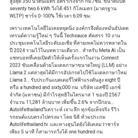
สูงสุด 350 นิวตันเมตร อัตราเร่งจาก กม./ชม. ขนาดแบต
seventy two.6 kWh วิ่งได้ 451 กิโลเมตร (มาตรฐาน
WLTP) ชาร์จ 0-100% ใช้เวลา 6.09 ชม.
เพราะเทคโนโลยีไม่เคยหยุดนิ่ง องค์กรจึงต้องหมั่นอัปเดต
เทรนด์ความรู้ใหม่ ๆ วันนี้ Techsauce คัดสรร 10 งาน
ประชุมเทคโนโลยีระดับเอเชีย ที่สายเทคไม่ควรพลาดใน
ปี 2024 รวมไว้ในบทความเดียวก… สำหรับ Meta AI เป็น
แชทบอทที่เคยเปิดตัวให้เห็นครั้งแรกในงาน Connect
2023 ขับเคลื่อนด้วยโมเดลภาษาขนาดใหญ่ (LLM) อย่าง
Llama 2 แต่ล่าสุดได้มีการอัปเกรดไปใช้โมเดลภาษาใหม่
Llama 3… รับประกันแบตเตอรี่ไฟฟ้าแรงดันสูง eight ปี
หรือ a hundred and sixty,000 กม. บริษัท เอสซีบี เอกซ์
จำกัด (มหาชน) มีกำไรสุทธิในไตรมาส 1 ของปี 2567
จำนวน 11,281 ล้านบาท เพิ่มขึ้น 2.6% จากปีก่อน…
Autolifethailandวิเคราะห์ เจาะลึก ทุกข้อเท็จจริง รีวิว
รถยนต์แบบตรงไปตรงมา โดย นิธิ ท้วมประถม
Autolifethailand.tv. และทางฮุนไดยังได้เคลมว่าชาร์จ
เพียง 5 นาที ก็สามารถวิ่งได้ one hundred กม.