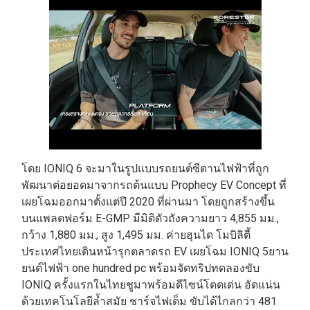
โดย IONIQ 6 จะมาในรูปแบบรถยนต์ซีดานไฟฟ้าที่ถูก
พัฒนาต่อยอดมาจากรถต้นแบบ Prophecy EV Concept ที่
เผยโฉมออกมาตั้งแต่ปี 2020 ที่ผ่านมา โดยถูกสร้างขึ้น
บนแพลตฟอร์ม E-GMP มีมิติตัวถังความยาว 4,855 มม.,
กว้าง 1,880 มม., สูง 1,495 มม. ค่ายฮุนได โมบิลิตี้
ประเทศไทยเดินหน้ารุกตลาดรถ EV เผยโฉม IONIQ 5ยาน
ยนต์ไฟฟ้า one hundred pc พร้อมจัดทริปทดลองขับ
IONIQ ครั้งแรกในไทยชูมาพร้อมดีไซน์โดดเด่น อัดแน่น
ด้วยเทคโนโลยีล้ำสมัย ชาร์จไฟเต็ม ขับได้ไกลกว่า 481