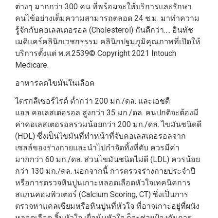
ต่างๆ มากกว่า 300 คน ที่พร้อมจะให้บริการและรักษา
คนไข้อย่างเต็มความสามารถตลอด 24 ช.ม. มาทำความ
รู้จักกับคอเลสเตอรอล (Cholesterol) กันดีกว่า…. อินทัช
เมดิแคร์คลินิกเวชกรรรม คลินิกปฐมภูมิคุณภาพที่เปิดให้
บริการตั้งแต่ พ.ศ.2539© Copyright 2021 Intouch
Medicare.
อาหารลดไขมันในเลือด
ไตรกลีเซอร์ไรด์ ต่ำกว่า 200 มก./ดล. และเอชดี
แอล คอเลสเตอรอล สูงกว่า 35 มก./ดล. คนปกติจะต้องมี
ค่าคอเลสเตอรอลรวมน้อยกว่า 200 มก./ดล. ไขมันชนิดดี
(HDL) ซึ่งเป็นไขมันที่ทำหน้าที่จับคอเลสเตอรอลจาก
เซลล์ของร่างกายและนำไปกำจัดทิ้งที่ตับ ควรมีค่า
มากกว่า 60 มก./ดล. ส่วนไขมันชนิดไม่ดี (LDL) ควรน้อย
กว่า 130 มก./ดล. นอกจากนี้ การตรวจร่างกายประจำปี
หรือการตรวจหินปูนเกาะหลอดเลือดหัวใจเทคนิคการ
สแกนคอมพิวเตอร์ (Calcium Scoring, CT) ซึ่งเป็นการ
ตรวจหาแคลเซียมหรือหินปูนที่หัวใจ ที่อาจเกาะอยู่ที่ผนัง
หลอดเลือด ลิ้นหัวใจ เยื่อหุ้มหัวใจ ก็จะช่วยป้องกันการ